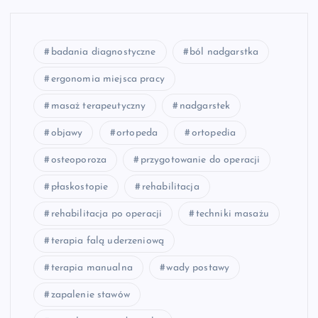
badania diagnostyczne
ból nadgarstka
ergonomia miejsca pracy
masaż terapeutyczny
nadgarstek
objawy
ortopeda
ortopedia
osteoporoza
przygotowanie do operacji
płaskostopie
rehabilitacja
rehabilitacja po operacji
techniki masażu
terapia falą uderzeniową
terapia manualna
wady postawy
zapalenie stawów