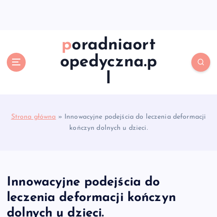
S
k
i
p
poradniaort
t
opedyczna.p
o
c
l
o
n
t
e
Strona główna
»
Innowacyjne podejścia do leczenia deformacji
n
kończyn dolnych u dzieci.
t
Innowacyjne podejścia do
leczenia deformacji kończyn
dolnych u dzieci.