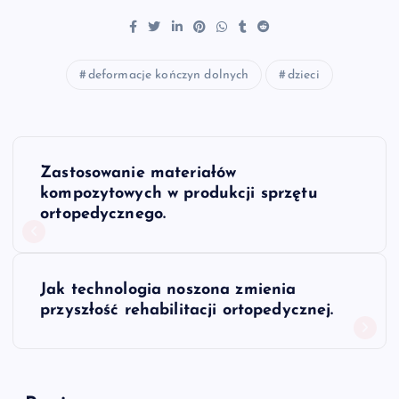
deformacje kończyn dolnych
dzieci
N
Zastosowanie materiałów
a
kompozytowych w produkcji sprzętu
ortopedycznego.
w
i
Jak technologia noszona zmienia
przyszłość rehabilitacji ortopedycznej.
g
a