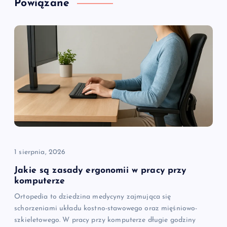
Powiązane
c
j
a
w
p
i
1 sierpnia, 2026
s
Jakie są zasady ergonomii w pracy przy
u
komputerze
Ortopedia to dziedzina medycyny zajmująca się
schorzeniami układu kostno-stawowego oraz mięśniowo-
szkieletowego. W pracy przy komputerze długie godziny