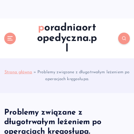
S
k
i
p
poradniaort
t
opedyczna.p
o
c
l
o
n
t
e
Strona główna
»
Problemy związane z długotrwałym leżeniem po
n
operacjach kręgosłupa.
t
Problemy związane z
długotrwałym leżeniem po
operacjach kręgosłupa.