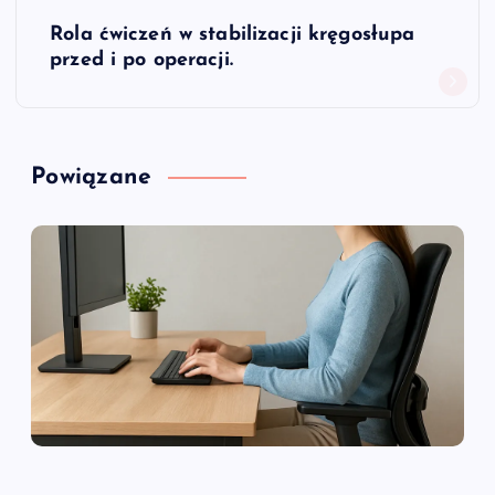
w
Rola ćwiczeń w stabilizacji kręgosłupa
i
przed i po operacji.
g
a
Powiązane
c
j
a
w
p
i