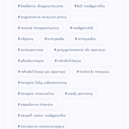
badania diagnostyczne
ból nadgarstka
ergonomia miejsca pracy
masaż terapeutyczny
nadgarstek
objawy
ortopeda
ortopedia
osteoporoza
przygotowanie do operacji
płaskostopie
rehabilitacja
rehabilitacja po operacji
techniki masażu
terapia falą uderzeniową
terapia manualna
wady postawy
zapalenie stawów
zespół cieśni nadgarstka
ćwiczenia wzmacniające