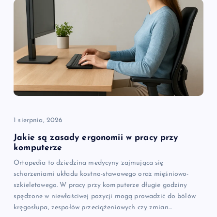
j
a
w
p
i
1 sierpnia, 2026
s
Jakie są zasady ergonomii w pracy przy
komputerze
u
Ortopedia to dziedzina medycyny zajmująca się
schorzeniami układu kostno-stawowego oraz mięśniowo-
szkieletowego. W pracy przy komputerze długie godziny
spędzone w niewłaściwej pozycji mogą prowadzić do bólów
kręgosłupa, zespołów przeciążeniowych czy zmian…