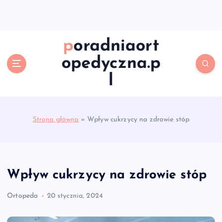
S
k
i
p
poradniaort
t
opedyczna.p
o
c
l
o
n
t
e
Strona główna
»
Wpływ cukrzycy na zdrowie stóp
n
t
Wpływ cukrzycy na zdrowie stóp
Ortopeda
20 stycznia, 2024