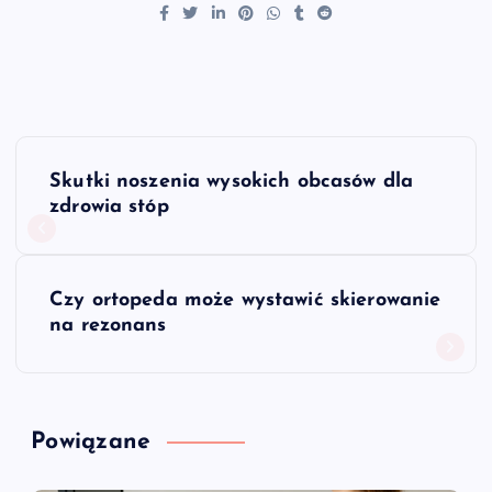
N
Skutki noszenia wysokich obcasów dla
a
zdrowia stóp
w
Czy ortopeda może wystawić skierowanie
i
na rezonans
g
a
Powiązane
c