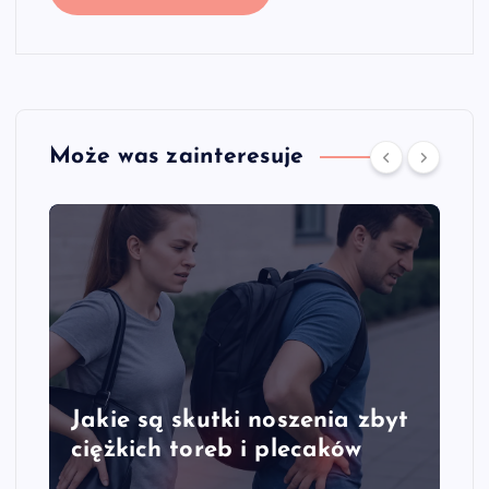
Może was zainteresuje
Jakie są skutki noszenia zbyt
J
ciężkich toreb i plecaków
k