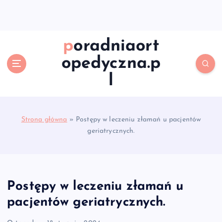
S
k
i
p
poradniaort
t
opedyczna.p
o
c
l
o
n
t
e
Strona główna
»
Postępy w leczeniu złamań u pacjentów
n
geriatrycznych.
t
Postępy w leczeniu złamań u
pacjentów geriatrycznych.