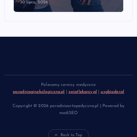
30 lipca, 2026
28 
Polecamy serwisy medyczne:
poradniaginekologiczna.pl
|
swiatlekarzy.pl
|
usgbioder.pl
Copyright © 2026 poradniaortopedyczna.pl | Powered by
mediSEO
Back to Top