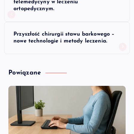
a
telemedycyny w leczeniu
ortopedycznym.
w
i
Przyszłość chirurgii stawu barkowego –
nowe technologie i metody leczenia.
g
a
Powiązane
c
j
a
w