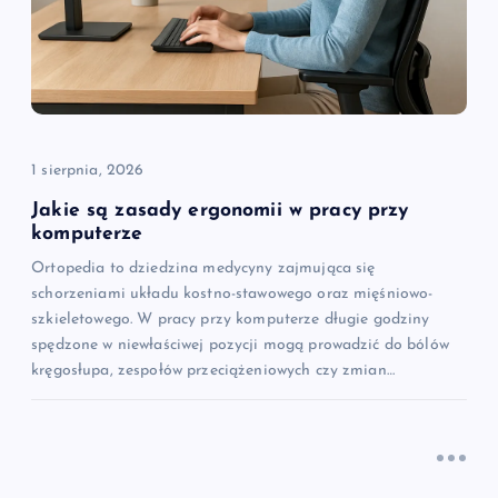
a
w
p
i
1 sierpnia, 2026
Jakie są zasady ergonomii w pracy przy
s
komputerze
Ortopedia to dziedzina medycyny zajmująca się
u
schorzeniami układu kostno-stawowego oraz mięśniowo-
szkieletowego. W pracy przy komputerze długie godziny
spędzone w niewłaściwej pozycji mogą prowadzić do bólów
kręgosłupa, zespołów przeciążeniowych czy zmian…