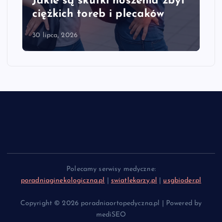
Jakie są skutki noszenia zbyt
ciężkich toreb i plecaków
30 lipca, 2026
Polecamy serwisy medyczne:
poradniaginekologiczna.pl
|
swiatlekarzy.pl
|
usgbioder.pl
Copyright © 2026 poradniaortopedyczna.pl | Powered by
mediSEO