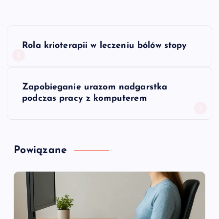
N
Rola krioterapii w leczeniu bólów stopy
a
w
Zapobieganie urazom nadgarstka
podczas pracy z komputerem
i
g
Powiązane
a
c
j