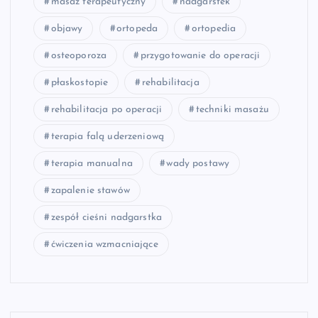
masaż terapeutyczny
nadgarstek
objawy
ortopeda
ortopedia
osteoporoza
przygotowanie do operacji
płaskostopie
rehabilitacja
rehabilitacja po operacji
techniki masażu
terapia falą uderzeniową
terapia manualna
wady postawy
zapalenie stawów
zespół cieśni nadgarstka
ćwiczenia wzmacniające