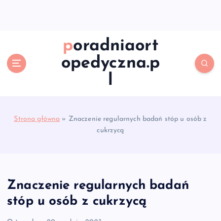
S
k
i
p
poradniaort
t
opedyczna.p
o
c
l
o
n
t
e
Strona główna
»
Znaczenie regularnych badań stóp u osób z
n
cukrzycą
t
Znaczenie regularnych badań
stóp u osób z cukrzycą