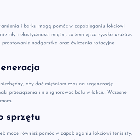
 ramienia i barku mogą pomóc w zapobieganiu łokciowi
ie siły i elastyczności mięśni, co zmniejsza ryzyko urazów.
 prostowanie nadgarstka oraz ćwiczenia rotacyjne
generacja
niezbędny, aby dać mięśniom czas na regenerację.
ki przeciążenia i nie ignorować bólu w łokciu. Wczesne
emom.
o sprzętu
b może również pomóc w zapobieganiu łokciowi tenisisty.