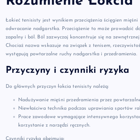
Rozumienie Łokcia T
Łokieć tenisisty jest wynikiem przeciążenia ścięgien mięśn
odwracanie nadgarstka. Przeciążenie to może prowadzić do
zapalny i ból. Ból zazwyczaj koncentruje się na zewnętrzne
Chociaż nazwa wskazuje na związek z tenisem, rzeczywistość
występują powtarzalne ruchy nadgarstka i przedramienia.
Przyczyny i czynniki ryzyka
Do głównych przyczyn łokcia tenisisty należą:
Nadużywanie mięśni przedramienia przez powtarzalne 
Niewłaściwa technika podczas uprawiania sportów rak
Prace zawodowe wymagające intensywnego korzystani
korzystanie z narzędzi ręcznych.
Czynniki ryzyka obejmują: