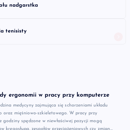
nału nadgarstka
a tenisisty
ady ergonomii w pracy przy komputerze
edzina medycyny zajmująca się schorzeniami układu
 oraz mięśniowo-szkieletowego. W pracy przy
e godziny spędzone w niewłaściwej pozycji mogą
ów kręgosłupa, zespołów przeciążeniowych czy zmian…