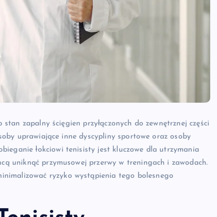
to stan zapalny ścięgien przyłączonych do zewnętrznej części
e osoby uprawiające inne dyscypliny sportowe oraz osoby
ieganie łokciowi tenisisty jest kluczowe dla utrzymania
chcą uniknąć przymusowej przerwy w treningach i zawodach.
inimalizować ryzyko wystąpienia tego bolesnego