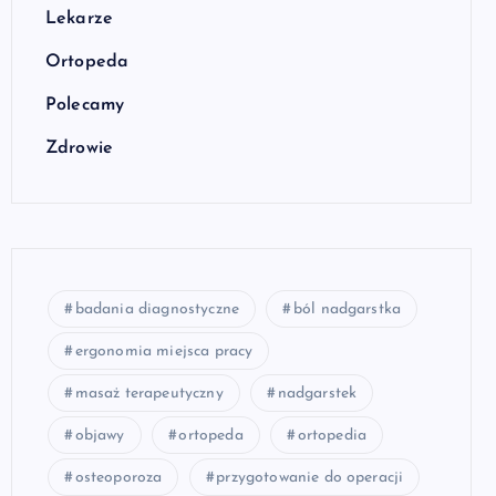
Lekarze
Ortopeda
Polecamy
Zdrowie
badania diagnostyczne
ból nadgarstka
ergonomia miejsca pracy
masaż terapeutyczny
nadgarstek
objawy
ortopeda
ortopedia
osteoporoza
przygotowanie do operacji