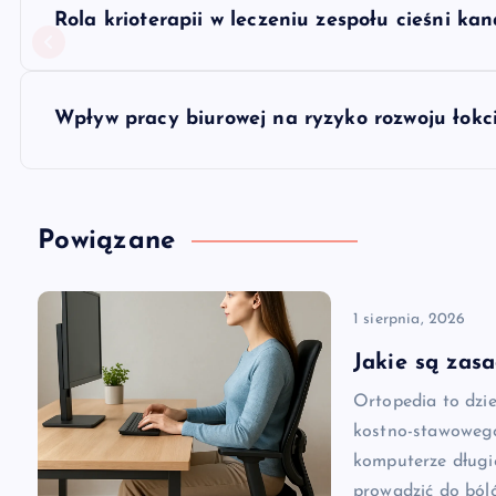
N
Rola krioterapii w leczeniu zespołu cieśni ka
a
w
Wpływ pracy biurowej na ryzyko rozwoju łokci
i
g
Powiązane
a
1 sierpnia, 2026
c
Jakie są zas
Ortopedia to dzi
j
kostno-stawowego
komputerze długi
prowadzić do ból