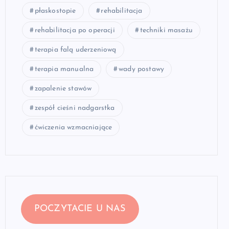
płaskostopie
rehabilitacja
rehabilitacja po operacji
techniki masażu
terapia falą uderzeniową
terapia manualna
wady postawy
zapalenie stawów
zespół cieśni nadgarstka
ćwiczenia wzmacniające
POCZYTACIE U NAS