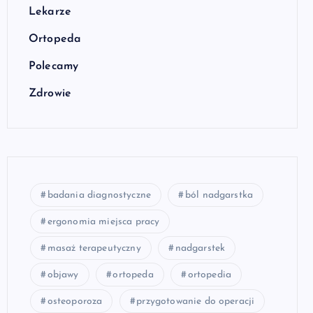
Lekarze
Ortopeda
Polecamy
Zdrowie
badania diagnostyczne
ból nadgarstka
ergonomia miejsca pracy
masaż terapeutyczny
nadgarstek
objawy
ortopeda
ortopedia
osteoporoza
przygotowanie do operacji