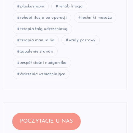
płaskostopie
rehabilitacja
rehabilitacja po operacji
techniki masażu
terapia falą uderzeniową
terapia manualna
wady postawy
zapalenie stawów
zespół cieśni nadgarstka
ćwiczenia wzmacniające
POCZYTACIE U NAS