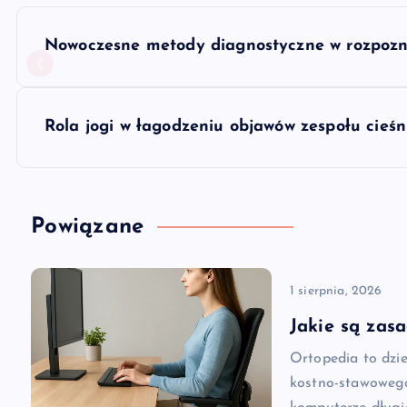
N
Nowoczesne metody diagnostyczne w rozpozn
a
w
Rola jogi w łagodzeniu objawów zespołu cieś
i
g
Powiązane
a
1 sierpnia, 2026
c
Jakie są zas
Ortopedia to dzi
j
kostno-stawowego