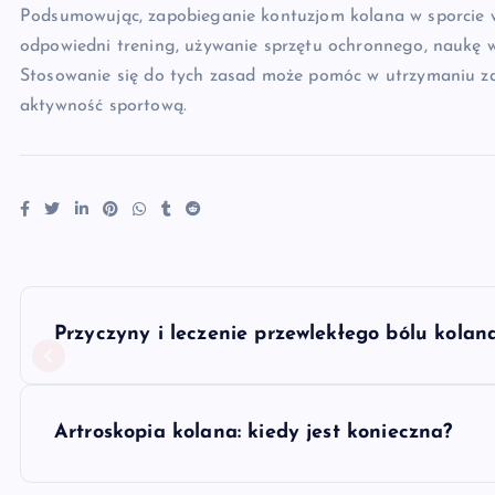
Podsumowując, zapobieganie kontuzjom kolana w sporcie 
odpowiedni trening, używanie sprzętu ochronnego, naukę wła
Stosowanie się do tych zasad może pomóc w utrzymaniu z
aktywność sportową.
N
Przyczyny i leczenie przewlekłego bólu kolan
a
w
Artroskopia kolana: kiedy jest konieczna?