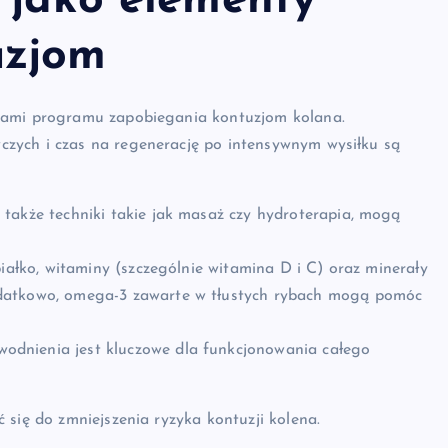
 jako elementy
uzjom
ntami programu zapobiegania kontuzjom kolana.
zych i czas na regenerację po intensywnym wysiłku są
 także techniki takie jak masaż czy hydroterapia, mogą
iałko, witaminy (szczególnie witamina D i C) oraz minerały
odatkowo, omega-3 zawarte w tłustych rybach mogą pomóc
dnienia jest kluczowe dla funkcjonowania całego
 się do zmniejszenia ryzyka kontuzji kolena.