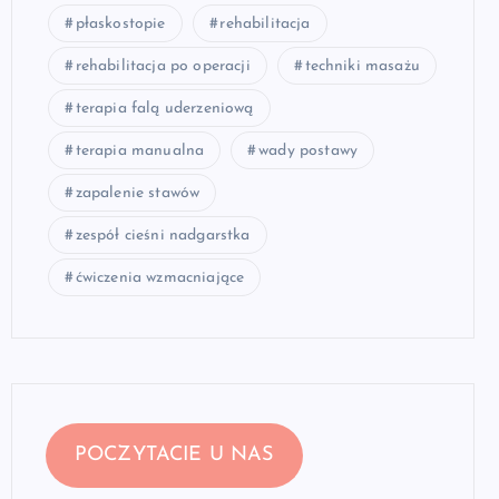
płaskostopie
rehabilitacja
rehabilitacja po operacji
techniki masażu
terapia falą uderzeniową
terapia manualna
wady postawy
zapalenie stawów
zespół cieśni nadgarstka
ćwiczenia wzmacniające
POCZYTACIE U NAS