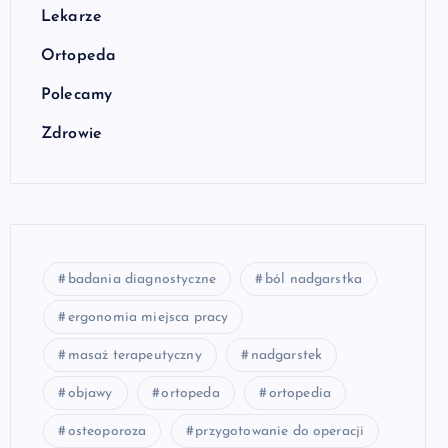
Lekarze
Ortopeda
Polecamy
Zdrowie
badania diagnostyczne
ból nadgarstka
ergonomia miejsca pracy
masaż terapeutyczny
nadgarstek
objawy
ortopeda
ortopedia
osteoporoza
przygotowanie do operacji