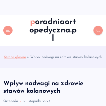
S
k
i
p
poradniaort
t
opedyczna.p
o
c
l
o
n
t
e
Strona główna
»
Wpływ nadwagi na zdrowie stawów kolanowych
n
t
Wpływ nadwagi na zdrowie
stawów kolanowych
Ortopeda
19 listopada, 2023