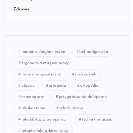
Zdrowie
badania diagnostyczne
ból nadgarstka
ergonomia miejsca pracy
masaż terapeutyczny
nadgarstek
objawy
ortopeda
ortopedia
osteoporoza
przygotowanie do operacji
płaskostopie
rehabilitacja
rehabilitacja po operacji
techniki masażu
terapia falą uderzeniową