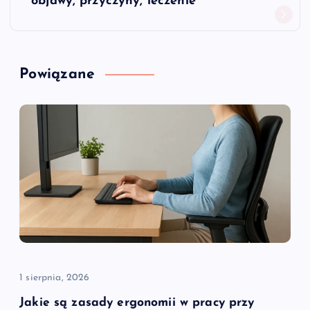
objawy, przyczyny, leczenie
g
a
Powiązane
c
j
a
w
p
i
1 sierpnia, 2026
s
Jakie są zasady ergonomii w pracy przy