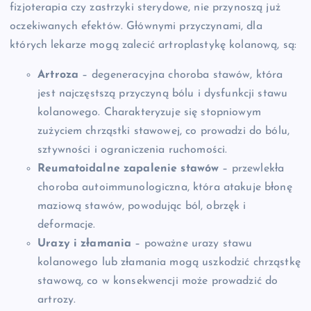
fizjoterapia czy zastrzyki sterydowe, nie przynoszą już
oczekiwanych efektów. Głównymi przyczynami, dla
których lekarze mogą zalecić artroplastykę kolanową, są:
Artroza
– degeneracyjna choroba stawów, która
jest najczęstszą przyczyną bólu i dysfunkcji stawu
kolanowego. Charakteryzuje się stopniowym
zużyciem chrząstki stawowej, co prowadzi do bólu,
sztywności i ograniczenia ruchomości.
Reumatoidalne zapalenie stawów
– przewlekła
choroba autoimmunologiczna, która atakuje błonę
maziową stawów, powodując ból, obrzęk i
deformacje.
Urazy i złamania
– poważne urazy stawu
kolanowego lub złamania mogą uszkodzić chrząstkę
stawową, co w konsekwencji może prowadzić do
artrozy.