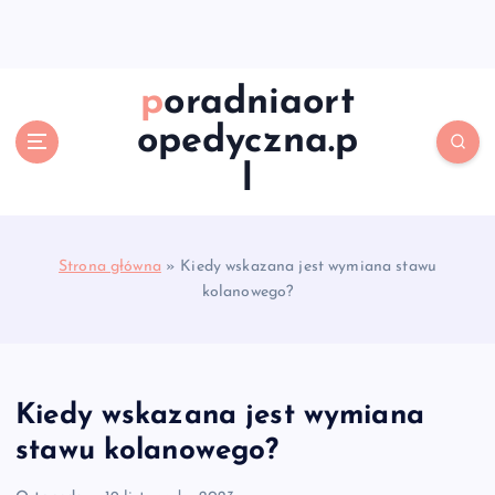
S
k
i
p
poradniaort
t
opedyczna.p
o
c
l
o
n
t
e
Strona główna
»
Kiedy wskazana jest wymiana stawu
n
kolanowego?
t
Kiedy wskazana jest wymiana
stawu kolanowego?