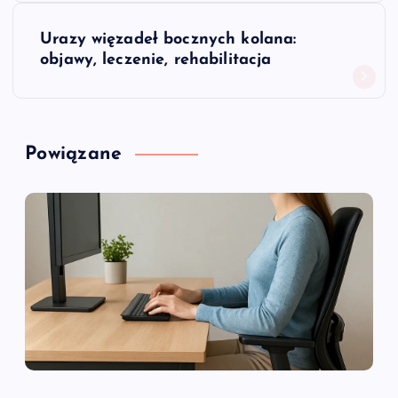
w
Urazy więzadeł bocznych kolana:
i
objawy, leczenie, rehabilitacja
g
a
Powiązane
c
j
a
w
p