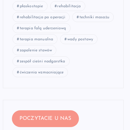
płaskostopie
rehabilitacja
rehabilitacja po operacji
techniki masażu
terapia falą uderzeniową
terapia manualna
wady postawy
zapalenie stawów
zespół cieśni nadgarstka
ćwiczenia wzmacniające
POCZYTACIE U NAS