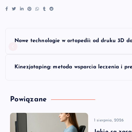
N
Nowe technologie w ortopedii: od druku 3D do
a
w
Kinezjotaping: metoda wsparcia leczenia i pr
i
g
Powiązane
a
1 sierpnia, 2026
Jakie są zas