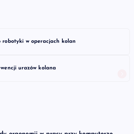
 robotyki w operacjach kolan
ewencji urazów kolana
ady ergonomii w pracy przy komputerze