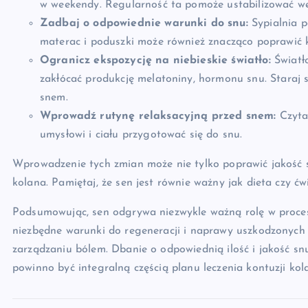
w weekendy. Regularność ta pomoże ustabilizować wew
Zadbaj o odpowiednie warunki do snu:
Sypialnia p
materac i poduszki może również znacząco poprawić 
Ogranicz ekspozycję na niebieskie światło:
Światł
zakłócać produkcję melatoniny, hormonu snu. Staraj s
snem.
Wprowadź rutynę relaksacyjną przed snem:
Czytan
umysłowi i ciału przygotować się do snu.
Wprowadzenie tych zmian może nie tylko poprawić jakość sn
kolana. Pamiętaj, że sen jest równie ważny jak dieta czy ćw
Podsumowując, sen odgrywa niezwykle ważną rolę w proces
niezbędne warunki do regeneracji i naprawy uszkodzonyc
zarządzaniu bólem. Dbanie o odpowiednią ilość i jakość sn
powinno być integralną częścią planu leczenia kontuzji kol