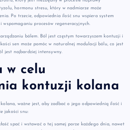
rostu, który jest niezbędny w procesie naprawy
tyzolu, hormonu stresu, który w nadmiarze może
enia. Po trzecie, odpowiednia ilość snu wspiera system
m i wspomaganiu procesów regeneracyjnych.
arządzaniu bólem. Ból jest częstym towarzyszem kontuzji i
kości sen może pomóc w naturalnej modulacji bólu, co jest
l jest najbardziej intensywny.
 w celu
ia kontuzji kolana
kolana, ważne jest, aby zadbać o jego odpowiednią ilość i
 jakości snu:
kłaść spać i wstawać o tej samej porze każdego dnia, nawet