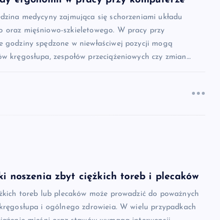
edzina medycyny zajmująca się schorzeniami układu
 oraz mięśniowo-szkieletowego. W pracy przy
e godziny spędzone w niewłaściwej pozycji mogą
ów kręgosłupa, zespołów przeciążeniowych czy zmian…
ki noszenia zbyt ciężkich toreb i plecaków
ężkich toreb lub plecaków może prowadzić do poważnych
 kręgosłupa i ogólnego zdrowieia. W wielu przypadkach