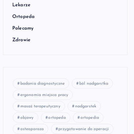
Lekarze
Ortopeda
Polecamy
Zdrowie
badania diagnostyczne
ból nadgarstka
ergonomia miejsca pracy
masaż terapeutyczny
nadgarstek
objawy
ortopeda
ortopedia
osteoporoza
przygotowanie do operacji