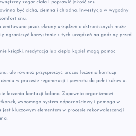
nętrzny zegar ciała i poprawić jakość snu.
owinna być cicha, ciemna i chłodna. Inwestycja w wygodny
komfort snu.
o emitowane przez ekrany urządzeń elektronicznych może
ię ograniczyć korzystanie z tych urządzeń na godzinę przed
ie książki, medytacja lub ciepła kąpiel mogą pomóc
u, ale również przyspieszyć proces leczenia kontuzji
iczenia w procesie regeneracji i powrotu do pełni zdrowia.
ie leczenia kontuzji kolana. Zapewnia organizmowi
h tkanek, wspomaga system odpornościowy i pomaga w
u jest kluczowym elementem w procesie rekonwalescencji i
ana.