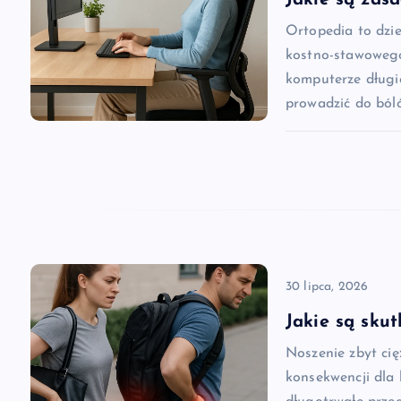
c
Ortopedia to dzi
j
kostno-stawowego
komputerze długi
a
prowadzić do ból
w
p
i
30 lipca, 2026
s
Jakie są skut
u
Noszenie zbyt ci
konsekwencji dla