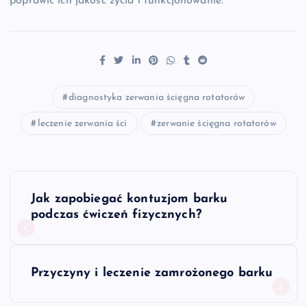
poprawić ich jakość życia i funkcjonowanie.
diagnostyka zerwania ścięgna rotatorów
leczenie zerwania ści
zerwanie ścięgna rotatorów
N
Jak zapobiegać kontuzjom barku
a
podczas ćwiczeń fizycznych?
w
Przyczyny i leczenie zamrożonego barku
i