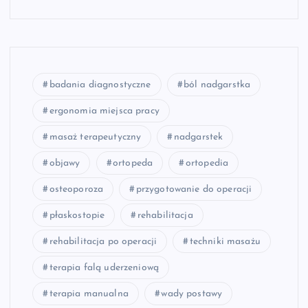
badania diagnostyczne
ból nadgarstka
ergonomia miejsca pracy
masaż terapeutyczny
nadgarstek
objawy
ortopeda
ortopedia
osteoporoza
przygotowanie do operacji
płaskostopie
rehabilitacja
rehabilitacja po operacji
techniki masażu
terapia falą uderzeniową
terapia manualna
wady postawy