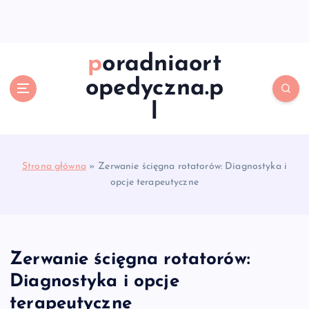
S
k
i
p
poradniaort
t
opedyczna.p
o
c
l
o
n
t
e
Strona główna
»
Zerwanie ścięgna rotatorów: Diagnostyka i
n
opcje terapeutyczne
t
Zerwanie ścięgna rotatorów:
Diagnostyka i opcje
terapeutyczne