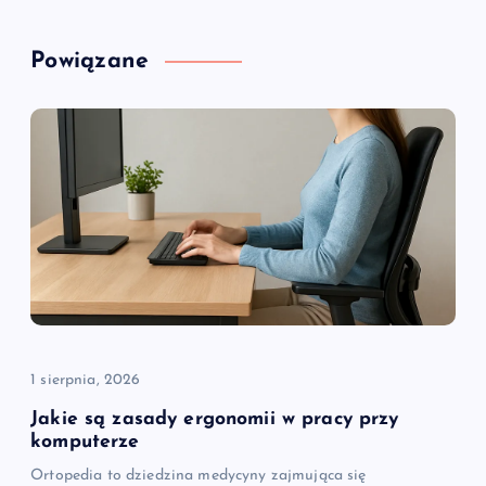
g
Powiązane
a
c
j
a
w
p
i
1 sierpnia, 2026
Jakie są zasady ergonomii w pracy przy
s
komputerze
Ortopedia to dziedzina medycyny zajmująca się