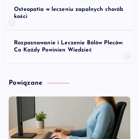
N
Osteopatia w leczeniu zapalnych chorób
a
kości
w
Rozpoznawanie i Leczenie Bólów Pleców:
i
Co Każdy Powinien Wiedzieć
g
a
Powiązane
c
j
a