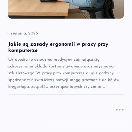
w
p
i
1 sierpnia, 2026
s
Jakie są zasady ergonomii w pracy przy
komputerze
u
Ortopedia to dziedzina medycyny zajmująca się
schorzeniami układu kostno-stawowego oraz mięśniowo-
szkieletowego. W pracy przy komputerze długie godziny
spędzone w niewłaściwej pozycji mogą prowadzić do bólów
kręgosłupa, zespołów przeciążeniowych czy zmian…