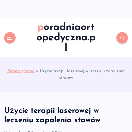
S
k
i
p
poradniaort
t
opedyczna.p
o
c
l
o
n
t
e
Strona główna
»
Użycie terapii laserowej w leczeniu zapalenia
n
stawów
t
Użycie terapii laserowej w
leczeniu zapalenia stawów