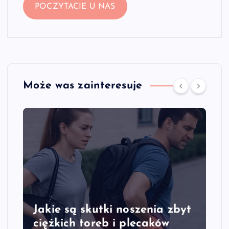
POCZYTACIE U NAS
Może was zainteresuje
Jakie są skutki noszenia zbyt
ciężkich toreb i plecaków