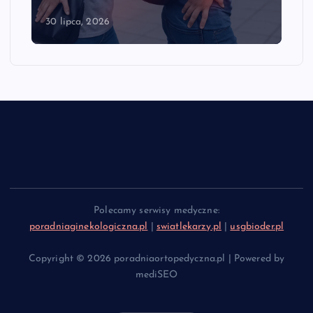
30 lipca, 2026
Polecamy serwisy medyczne:
poradniaginekologiczna.pl
|
swiatlekarzy.pl
|
usgbioder.pl
Copyright © 2026 poradniaortopedyczna.pl | Powered by
mediSEO