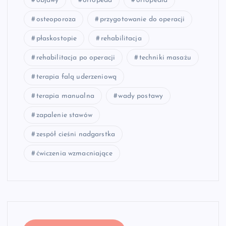
objawy
ortopeda
ortopedia
osteoporoza
przygotowanie do operacji
płaskostopie
rehabilitacja
rehabilitacja po operacji
techniki masażu
terapia falą uderzeniową
terapia manualna
wady postawy
zapalenie stawów
zespół cieśni nadgarstka
ćwiczenia wzmacniające