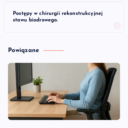
w
Postępy w chirurgii rekonstrukcyjnej
i
stawu biodrowego.
g
a
Powiązane
c
j
a
w
p