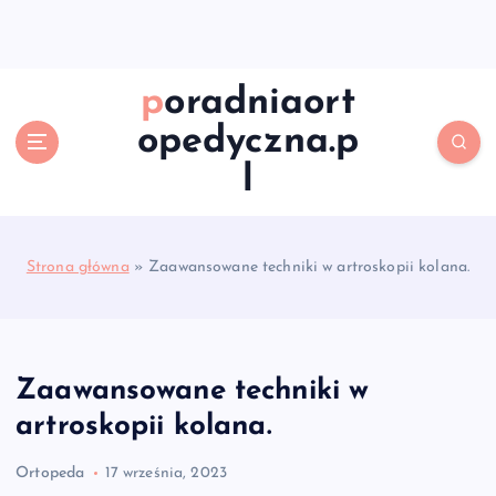
S
k
i
p
poradniaort
t
opedyczna.p
o
c
l
o
n
t
e
Strona główna
»
Zaawansowane techniki w artroskopii kolana.
n
t
Zaawansowane techniki w
artroskopii kolana.
Ortopeda
17 września, 2023