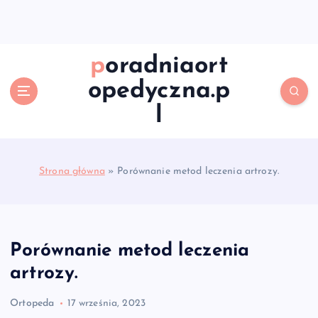
S
k
i
p
poradniaort
t
opedyczna.p
o
c
l
o
n
t
e
Strona główna
»
Porównanie metod leczenia artrozy.
n
t
Porównanie metod leczenia
artrozy.
Ortopeda
17 września, 2023