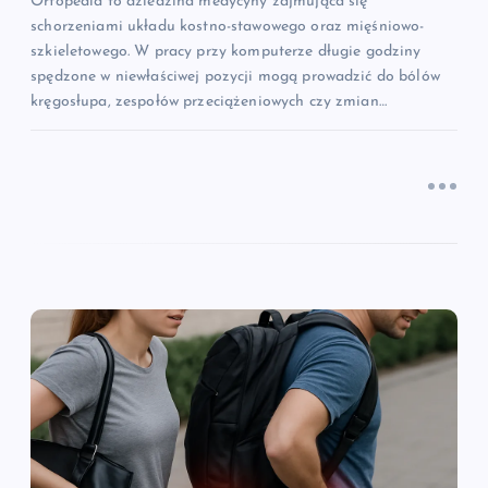
u
Ortopedia to dziedzina medycyny zajmująca się
schorzeniami układu kostno-stawowego oraz mięśniowo-
szkieletowego. W pracy przy komputerze długie godziny
spędzone w niewłaściwej pozycji mogą prowadzić do bólów
kręgosłupa, zespołów przeciążeniowych czy zmian…