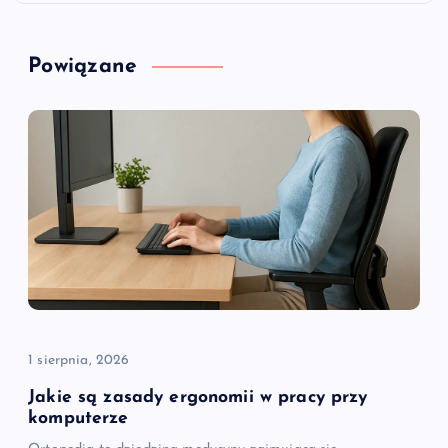
g
a
Powiązane
c
j
a
w
p
i
1 sierpnia, 2026
s
Jakie są zasady ergonomii w pracy przy
komputerze