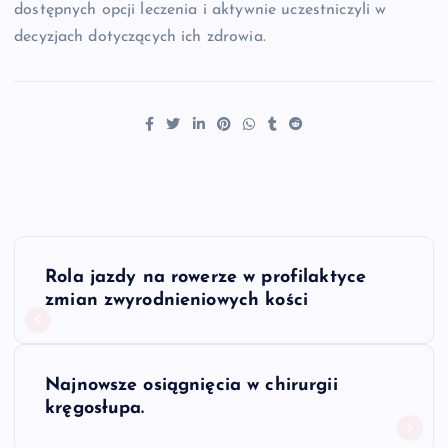
dostępnych opcji leczenia i aktywnie uczestniczyli w
decyzjach dotyczących ich zdrowia.
N
Rola jazdy na rowerze w profilaktyce
a
zmian zwyrodnieniowych kości
w
Najnowsze osiągnięcia w chirurgii
i
kręgosłupa.