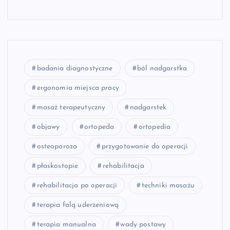
badania diagnostyczne
ból nadgarstka
ergonomia miejsca pracy
masaż terapeutyczny
nadgarstek
objawy
ortopeda
ortopedia
osteoporoza
przygotowanie do operacji
płaskostopie
rehabilitacja
rehabilitacja po operacji
techniki masażu
terapia falą uderzeniową
terapia manualna
wady postawy