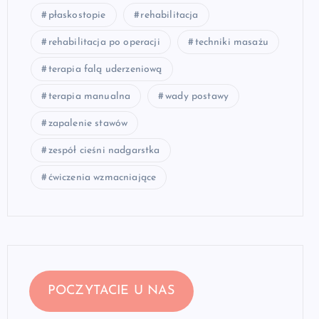
płaskostopie
rehabilitacja
rehabilitacja po operacji
techniki masażu
terapia falą uderzeniową
terapia manualna
wady postawy
zapalenie stawów
zespół cieśni nadgarstka
ćwiczenia wzmacniające
POCZYTACIE U NAS