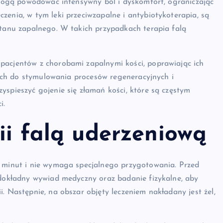
, mogą powodować intensywny ból i dyskomfort, ograniczając
zenia, w tym leki przeciwzapalne i antybiotykoterapia, są
stanu zapalnego. W takich przypadkach terapia falą
pacjentów z chorobami zapalnymi kości, poprawiając ich
owych do stymulowania procesów regeneracyjnych i
yspieszyć gojenie się złamań kości, które są częstym
i.
pii falą uderzeniową
0 minut i nie wymaga specjalnego przygotowania. Przed
 dokładny wywiad medyczny oraz badanie fizykalne, aby
. Następnie, na obszar objęty leczeniem nakładany jest żel,