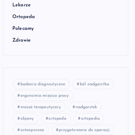
Lekarze
Ortopeda
Polecamy
Zdrowie
badania diagnostyczne
ból nadgarstka
ergonomia miejsca pracy
masaż terapeutyczny
nadgarstek
objawy
ortopeda
ortopedia
osteoporoza
przygotowanie do operacji