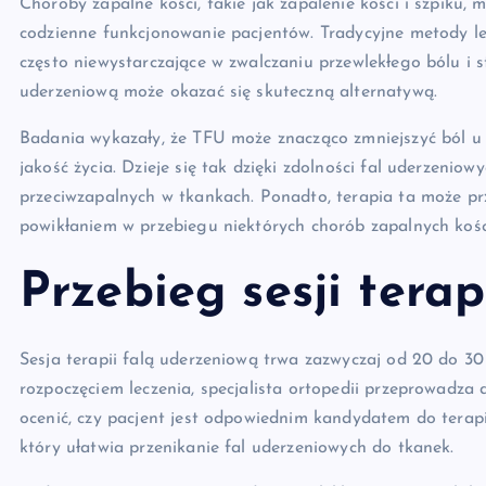
Choroby zapalne kości, takie jak zapalenie kości i szpiku
codzienne funkcjonowanie pacjentów. Tradycyjne metody lec
często niewystarczające w zwalczaniu przewlekłego bólu i 
uderzeniową może okazać się skuteczną alternatywą.
Badania wykazały, że TFU może znacząco zmniejszyć ból u 
jakość życia. Dzieje się tak dzięki zdolności fal uderzeni
przeciwzapalnych w tkankach. Ponadto, terapia ta może prz
powikłaniem w przebiegu niektórych chorób zapalnych kośc
Przebieg sesji tera
Sesja terapii falą uderzeniową trwa zazwyczaj od 20 do 3
rozpoczęciem leczenia, specjalista ortopedii przeprowadza
ocenić, czy pacjent jest odpowiednim kandydatem do terapii
który ułatwia przenikanie fal uderzeniowych do tkanek.