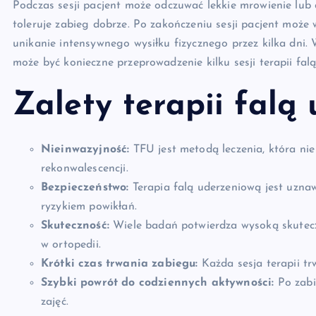
Podczas sesji pacjent może odczuwać lekkie mrowienie lub 
toleruje zabieg dobrze. Po zakończeniu sesji pacjent może 
unikanie intensywnego wysiłku fizycznego przez kilka dni. W
może być konieczne przeprowadzenie kilku sesji terapii fa
Zalety terapii falą
Nieinwazyjność:
TFU jest metodą leczenia, która ni
rekonwalescencji.
Bezpieczeństwo:
Terapia falą uderzeniową jest uzna
ryzykiem powikłań.
Skuteczność:
Wiele badań potwierdza wysoką skutecz
w ortopedii.
Krótki czas trwania zabiegu:
Każda sesja terapii tr
Szybki powrót do codziennych aktywności:
Po zabi
zajęć.