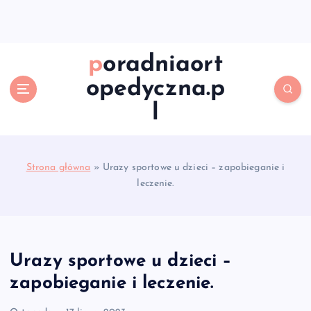
S
k
i
p
poradniaort
t
opedyczna.p
o
c
l
o
n
t
e
Strona główna
»
Urazy sportowe u dzieci – zapobieganie i
n
leczenie.
t
Urazy sportowe u dzieci –
zapobieganie i leczenie.