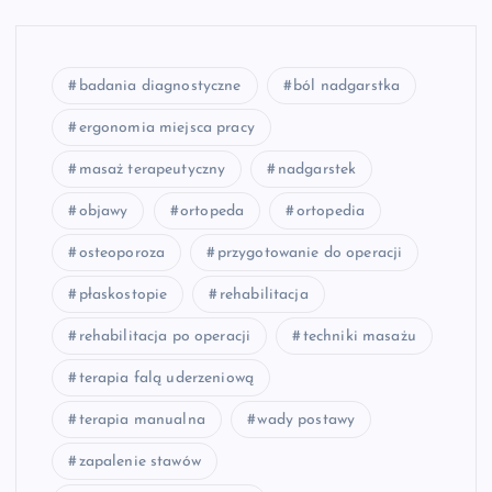
badania diagnostyczne
ból nadgarstka
ergonomia miejsca pracy
masaż terapeutyczny
nadgarstek
objawy
ortopeda
ortopedia
osteoporoza
przygotowanie do operacji
płaskostopie
rehabilitacja
rehabilitacja po operacji
techniki masażu
terapia falą uderzeniową
terapia manualna
wady postawy
zapalenie stawów