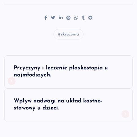
skręcenia
N
Przyczyny i leczenie płaskostopia u
a
najmłodszych.
w
Wpływ nadwagi na układ kostno-
i
stawowy u dzieci.
g