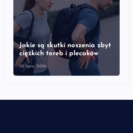
tki noszenia zbyt
Jakie są objawy p
eb i plecaków
kręgosłupa szyjne
28 lipca, 2026