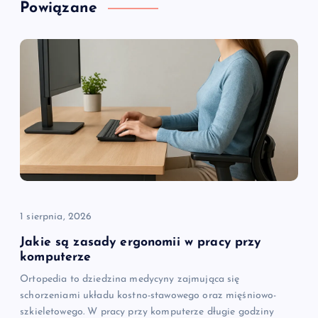
a
Powiązane
c
j
a
w
p
i
1 sierpnia, 2026
s
Jakie są zasady ergonomii w pracy przy
komputerze
u
Ortopedia to dziedzina medycyny zajmująca się
schorzeniami układu kostno-stawowego oraz mięśniowo-
szkieletowego. W pracy przy komputerze długie godziny