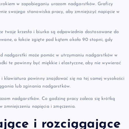
 krokiem w zapobieganiu urazom nadgarstków. Graficy
nie swojego stanowiska pracy, aby zmniejszyć napięcie w
że twoje krzesło i biurko są odpowiednio dostosowane do
owane, a łokcie zgięte pod kątem około 90 stopni, gdy
d nadgarstki może pomóc w utrzymaniu nadgarstków w
adki te powinny być miękkie i elastyczne, aby nie wywierać
i klawiatura powinny znajdować się na tej samej wysokości
iągania lub zginania nadgarstków.
azom nadgarstków. Co godzinę pracy zaleca się krótką
w zmniejszeniu napięcia i zmęczenia.
jące i rozciągające