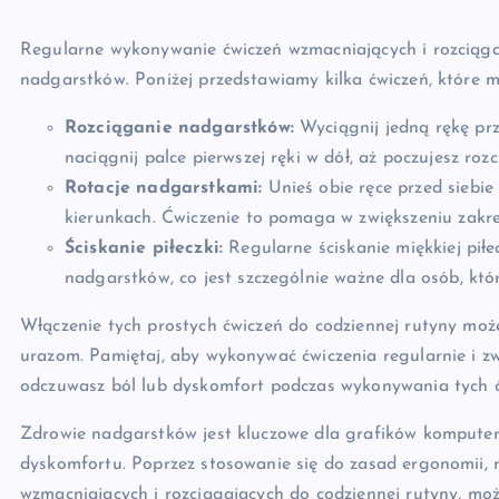
Regularne wykonywanie ćwiczeń wzmacniających i rozciąga
nadgarstków. Poniżej przedstawiamy kilka ćwiczeń, które
Rozciąganie nadgarstków:
Wyciągnij jedną rękę prz
naciągnij palce pierwszej ręki w dół, aż poczujesz ro
Rotacje nadgarstkami:
Unieś obie ręce przed siebie
kierunkach. Ćwiczenie to pomaga w zwiększeniu zakr
Ściskanie piłeczki:
Regularne ściskanie miękkiej pił
nadgarstków, co jest szczególnie ważne dla osób, któ
Włączenie tych prostych ćwiczeń do codziennej rutyny mo
urazom. Pamiętaj, aby wykonywać ćwiczenia regularnie i zw
odczuwasz ból lub dyskomfort podczas wykonywania tych ćwi
Zdrowie nadgarstków jest kluczowe dla grafików komputer
dyskomfortu. Poprzez stosowanie się do zasad ergonomii, 
wzmacniających i rozciągających do codziennej rutyny, mo