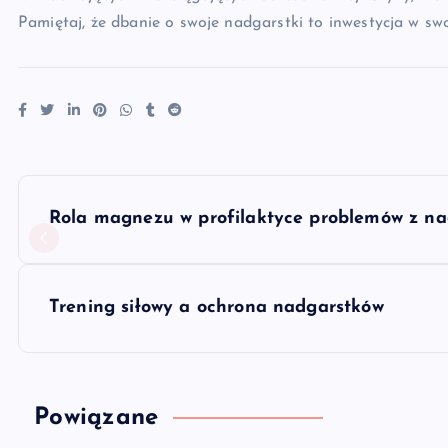
Pamiętaj, że dbanie o swoje nadgarstki to inwestycja w sw
N
Rola magnezu w profilaktyce problemów z n
a
w
Trening siłowy a ochrona nadgarstków
i
g
Powiązane