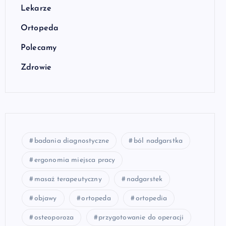
Lekarze
Ortopeda
Polecamy
Zdrowie
badania diagnostyczne
ból nadgarstka
ergonomia miejsca pracy
masaż terapeutyczny
nadgarstek
objawy
ortopeda
ortopedia
osteoporoza
przygotowanie do operacji