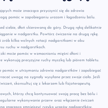
jących może znacząco przyczynić się do zdrowia
 mogą pomóc w zapobieganiu urazom i łagodzeniu bólu.
ed siebie, dłoń skierowaną do góry. Drugą ręką delikatnie
zciąganie w nadgarstku. Powtórz ćwiczenie na drugą rękę.
 i zrób kilka wolnych rotacji nadgarstkami w obu
esu ruchu w nadgarstkach.
eczki może pomóc w wzmacnianiu mięśni dłoni i
re wykonują precyzyjne ruchy myszką lub piórem tabletu.
że pomóc w utrzymaniu zdrowia nadgarstków i zapobiegać
racać uwagę na sygnały wysyłane przez swoje ciało. Jeśli
czeń, skonsultuj się z lekarzem lub fizjoterapeutą.
owych, którzy chcą kontynuować swoją pracę bez bólu i
regularne wykonywanie przerw oraz włączenie ćwiczeń
żna znacząco zmniejszyć ryzyko urazów nadgarstków.