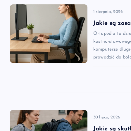
a
1 sierpnia, 2026
c
Jakie są zas
Ortopedia to dzi
j
kostno-stawowego
komputerze długi
a
prowadzić do ból
w
p
i
30 lipca, 2026
s
Jakie są skut