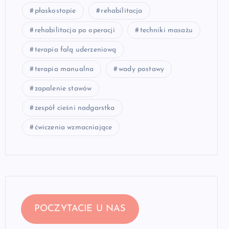
płaskostopie
rehabilitacja
rehabilitacja po operacji
techniki masażu
terapia falą uderzeniową
terapia manualna
wady postawy
zapalenie stawów
zespół cieśni nadgarstka
ćwiczenia wzmacniające
POCZYTACIE U NAS