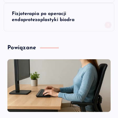
w
Fizjoterapia po operacji
i
endoprotezoplastyki biodra
g
a
Powiązane
c
j
a
w
p