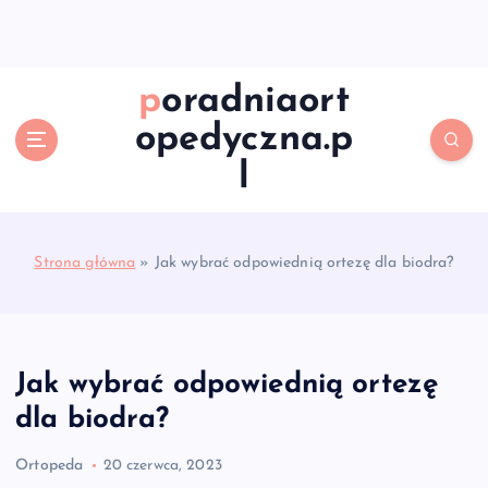
S
k
i
p
poradniaort
t
opedyczna.p
o
c
l
o
n
t
e
Strona główna
»
Jak wybrać odpowiednią ortezę dla biodra?
n
t
Jak wybrać odpowiednią ortezę
dla biodra?
Ortopeda
20 czerwca, 2023