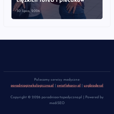
ciężkich toreb i plecaków
30 lipca, 2026
Polecamy serwisy medyczne:
poradniaginekologiczna.pl
|
swiatlekarzy.pl
|
usgbioder.pl
Copyright © 2026 poradniaortopedyczna.pl | Powered by
mediSEO