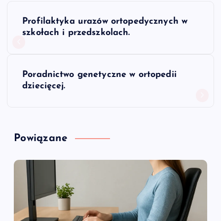
N
Profilaktyka urazów ortopedycznych w
a
szkołach i przedszkolach.
w
Poradnictwo genetyczne w ortopedii
i
dziecięcej.
g
a
Powiązane
c
j
a