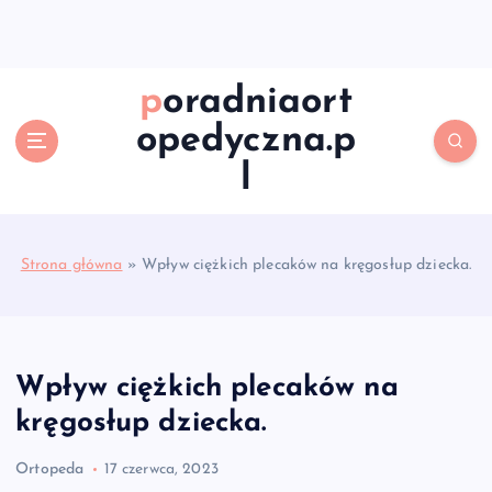
S
k
i
p
poradniaort
t
opedyczna.p
o
c
l
o
n
t
e
Strona główna
»
Wpływ ciężkich plecaków na kręgosłup dziecka.
n
t
Wpływ ciężkich plecaków na
kręgosłup dziecka.
Ortopeda
17 czerwca, 2023