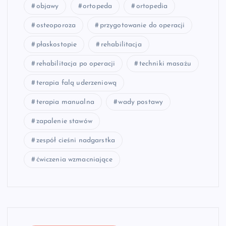
objawy
ortopeda
ortopedia
osteoporoza
przygotowanie do operacji
płaskostopie
rehabilitacja
rehabilitacja po operacji
techniki masażu
terapia falą uderzeniową
terapia manualna
wady postawy
zapalenie stawów
zespół cieśni nadgarstka
ćwiczenia wzmacniające