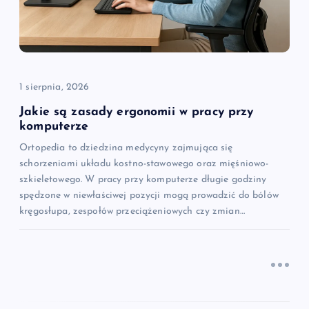
w
p
i
1 sierpnia, 2026
s
Jakie są zasady ergonomii w pracy przy
komputerze
u
Ortopedia to dziedzina medycyny zajmująca się
schorzeniami układu kostno-stawowego oraz mięśniowo-
szkieletowego. W pracy przy komputerze długie godziny
spędzone w niewłaściwej pozycji mogą prowadzić do bólów
kręgosłupa, zespołów przeciążeniowych czy zmian…