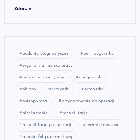
Zdrowie
badania diagnostyczne
ból nadgarstka
ergonomia miejsca pracy
masaż terapeutyczny
nadgarstek
objawy
ortopeda
ortopedia
osteoporoza
przygotowanie do operacji
płaskostopie
rehabilitacja
rehabilitacja po operacji
techniki masażu
terapia falą uderzeniową