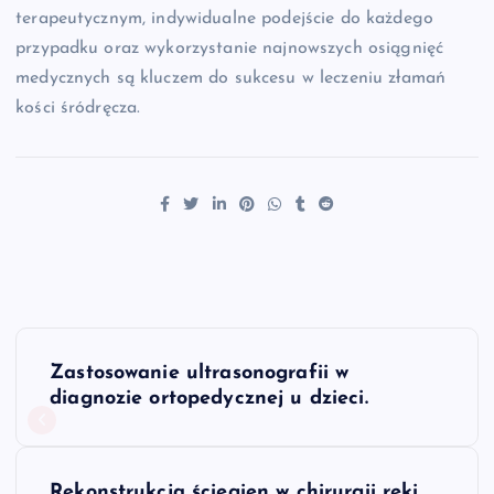
terapeutycznym, indywidualne podejście do każdego
przypadku oraz wykorzystanie najnowszych osiągnięć
medycznych są kluczem do sukcesu w leczeniu złamań
kości śródręcza.
N
Zastosowanie ultrasonografii w
a
diagnozie ortopedycznej u dzieci.
w
Rekonstrukcja ścięgien w chirurgii ręki.