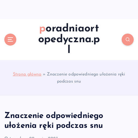
S
k
i
p
poradniaort
t
opedyczna.p
o
c
l
o
n
t
e
Strona główna
»
Znaczenie odpowiedniego ułożenia ręki
n
podczas snu
t
Znaczenie odpowiedniego
ułożenia ręki podczas snu