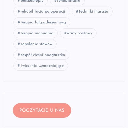
płaskostopie
rehabilitacja
rehabilitacja po operacji
techniki masażu
terapia falą uderzeniową
terapia manualna
wady postawy
zapalenie stawów
zespół cieśni nadgarstka
ćwiczenia wzmacniające
POCZYTACIE U NAS