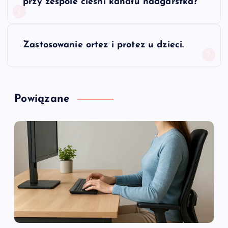
a
przy zespole cieśni kanału nadgarstka?
w
Zastosowanie ortez i protez u dzieci.
i
g
Powiązane
a
c
j
a
w