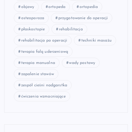
objawy
ortopeda
ortopedia
osteoporoza
przygotowanie do operacji
płaskostopie
rehabilitacja
rehabilitacja po operacji
techniki masażu
terapia falą uderzeniową
terapia manualna
wady postawy
zapalenie stawów
zespół cieśni nadgarstka
ćwiczenia wzmacniające