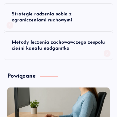
N
Strategie radzenia sobie z
a
ograniczeniami ruchowymi
w
Metody leczenia zachowawczego zespołu
i
cieśni kanału nadgarstka
g
a
Powiązane
c
j
a