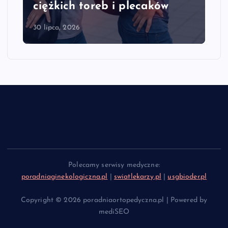
ciężkich toreb i plecaków
30 lipca, 2026
Polecamy serwisy medyczne:
poradniaginekologiczna.pl
|
swiatlekarzy.pl
|
usgbioder.pl
Copyright © 2026 poradniaortopedyczna.pl | Powered by
mediSEO