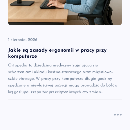
w
p
i
1 sierpnia, 2026
s
Jakie są zasady ergonomii w pracy przy
komputerze
u
Ortopedia to dziedzina medycyny zajmująca się
schorzeniami układu kostno-stawowego oraz mięśniowo-
szkieletowego. W pracy przy komputerze długie godziny
spędzone w niewłaściwej pozycji mogą prowadzić do bólów
kręgosłupa, zespołów przeciążeniowych czy zmian…