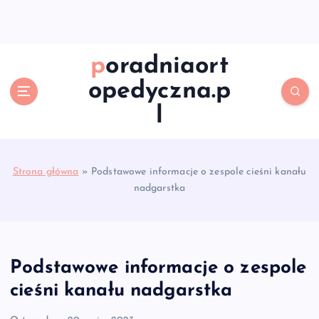
S
k
i
p
poradniaort
t
opedyczna.p
o
c
l
o
n
t
e
Strona główna
»
Podstawowe informacje o zespole cieśni kanału
n
nadgarstka
t
Podstawowe informacje o zespole
cieśni kanału nadgarstka