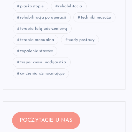
płaskostopie
rehabilitacja
rehabilitacja po operacji
techniki masażu
terapia falą uderzeniową
terapia manualna
wady postawy
zapalenie stawów
zespół cieśni nadgarstka
ćwiczenia wzmacniające
POCZYTACIE U NAS