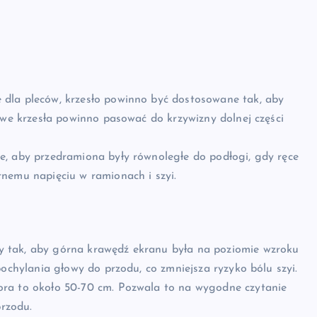
dla pleców, krzesło powinno być dostosowane tak, aby
owe krzesła powinno pasować do krzywizny dolnej części
e, aby przedramiona były równoległe do podłogi, gdy ręce
nemu napięciu w ramionach i szyi.
 tak, aby górna krawędź ekranu była na poziomie wzroku
pochylania głowy do przodu, co zmniejsza ryzyko bólu szyi.
ora to około 50-70 cm. Pozwala to na wygodne czytanie
przodu.