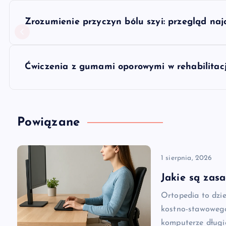
N
Zrozumienie przyczyn bólu szyi: przegląd naj
a
w
Ćwiczenia z gumami oporowymi w rehabilitacj
i
g
Powiązane
a
1 sierpnia, 2026
c
Jakie są zas
Ortopedia to dzi
j
kostno-stawowego
komputerze długi