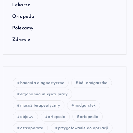
Lekarze
Ortopeda
Polecamy
Zdrowie
badania diagnostyczne
ból nadgarstka
ergonomia miejsca pracy
masaż terapeutyczny
nadgarstek
objawy
ortopeda
ortopedia
osteoporoza
przygotowanie do operacji