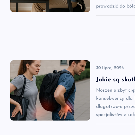
a
prowadzić do ból
w
p
i
30 lipca, 2026
s
Jakie są skut
u
Noszenie zbyt ci
konsekwencji dla
długotrwałe prze
specjalistów z za