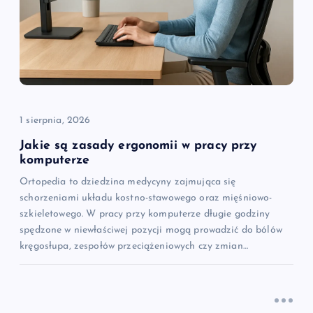
a
w
p
i
1 sierpnia, 2026
s
Jakie są zasady ergonomii w pracy przy
komputerze
u
Ortopedia to dziedzina medycyny zajmująca się
schorzeniami układu kostno-stawowego oraz mięśniowo-
szkieletowego. W pracy przy komputerze długie godziny
spędzone w niewłaściwej pozycji mogą prowadzić do bólów
kręgosłupa, zespołów przeciążeniowych czy zmian…