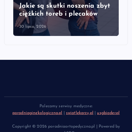
Jakie są skutki noszenia zbyt
ciężkich toreb i plecaków
30 lipca, 2026
Polecamy serwisy medyczne:
poradniaginekologiczna.pl
|
swiatlekarzy.pl
|
usgbioder.pl
Copyright © 2026 poradniaortopedyczna.pl | Powered by