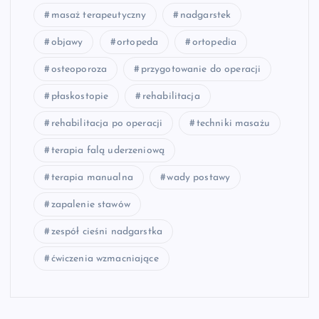
masaż terapeutyczny
nadgarstek
objawy
ortopeda
ortopedia
osteoporoza
przygotowanie do operacji
płaskostopie
rehabilitacja
rehabilitacja po operacji
techniki masażu
terapia falą uderzeniową
terapia manualna
wady postawy
zapalenie stawów
zespół cieśni nadgarstka
ćwiczenia wzmacniające