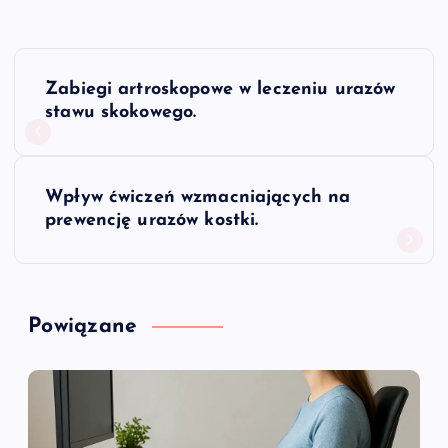
N
Zabiegi artroskopowe w leczeniu urazów
a
stawu skokowego.
w
Wpływ ćwiczeń wzmacniających na
i
prewencję urazów kostki.
g
a
Powiązane
c
j