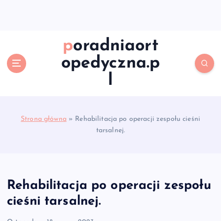
S
k
i
p
poradniaort
t
opedyczna.p
o
c
l
o
n
t
e
Strona główna
»
Rehabilitacja po operacji zespołu cieśni
n
tarsalnej.
t
Rehabilitacja po operacji zespołu
cieśni tarsalnej.