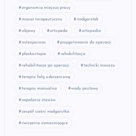
ergonomia miejsca pracy
masaż terapeutyczny
nadgarstek
objawy
ortopeda
ortopedia
osteoporoza
przygotowanie do operacji
płaskostopie
rehabilitacja
rehabilitacja po operacji
techniki masażu
terapia falą uderzeniową
terapia manualna
wady postawy
zapalenie stawów
zespół cieśni nadgarstka
ćwiczenia wzmacniające