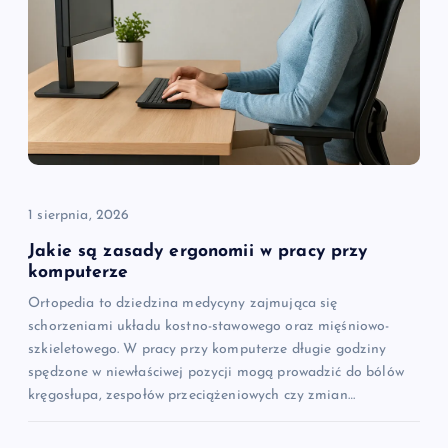
j
a
w
p
i
1 sierpnia, 2026
s
Jakie są zasady ergonomii w pracy przy
komputerze
u
Ortopedia to dziedzina medycyny zajmująca się
schorzeniami układu kostno-stawowego oraz mięśniowo-
szkieletowego. W pracy przy komputerze długie godziny
spędzone w niewłaściwej pozycji mogą prowadzić do bólów
kręgosłupa, zespołów przeciążeniowych czy zmian…