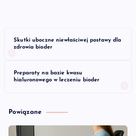
N
Skutki uboczne niewłaściwej postawy dla
a
zdrowia bioder
w
Preparaty na bazie kwasu
i
hialuronowego w leczeniu bioder
g
a
Powiązane
c