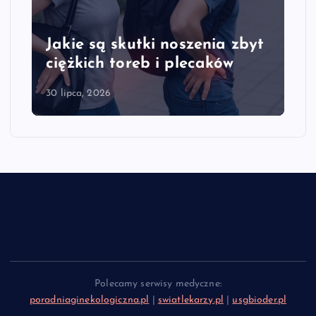
Jakie są skutki noszenia zbyt
ciężkich toreb i plecaków
30 lipca, 2026
Polecamy serwisy medyczne:
poradniaginekologiczna.pl
|
swiatlekarzy.pl
|
usgbioder.pl