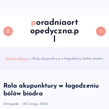
S
k
i
p
poradniaort
t
opedyczna.p
o
c
l
o
n
t
e
Strona główna
»
Rola akupunktury w łagodzeniu bólów biodra
n
t
Rola akupunktury w łagodzeniu
bólów biodra
Ortopeda
20 lutego, 2023