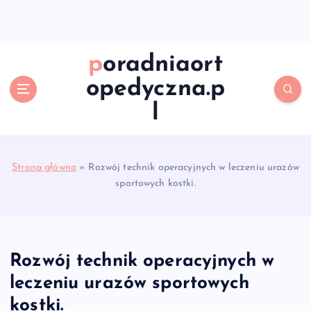
S
k
i
p
poradniaort
t
opedyczna.p
o
c
l
o
n
t
e
Strona główna
»
Rozwój technik operacyjnych w leczeniu urazów
n
sportowych kostki.
t
Rozwój technik operacyjnych w
leczeniu urazów sportowych
kostki.