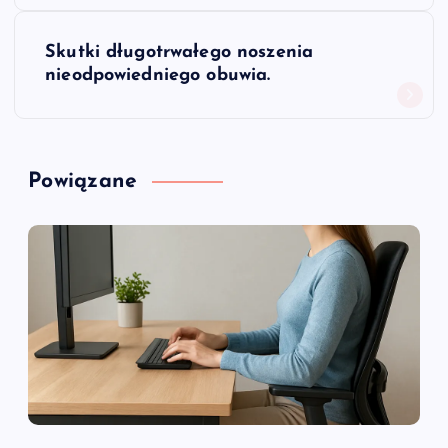
w
Skutki długotrwałego noszenia
i
nieodpowiedniego obuwia.
g
a
Powiązane
c
j
a
w
p