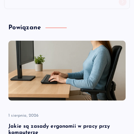
g
a
Powiązane
c
j
a
w
p
i
1 sierpnia, 2026
s
Jakie są zasady ergonomii w pracy przy
komputerze