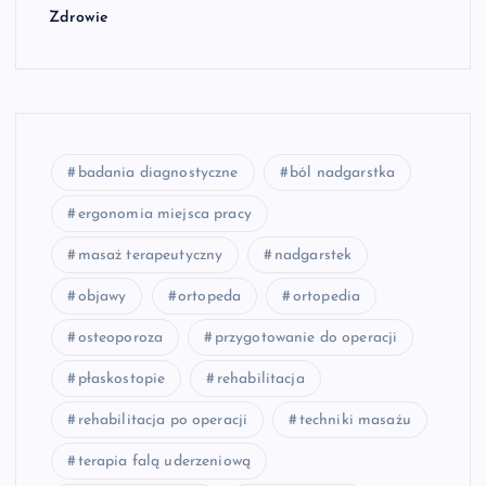
Zdrowie
badania diagnostyczne
ból nadgarstka
ergonomia miejsca pracy
masaż terapeutyczny
nadgarstek
objawy
ortopeda
ortopedia
osteoporoza
przygotowanie do operacji
płaskostopie
rehabilitacja
rehabilitacja po operacji
techniki masażu
terapia falą uderzeniową