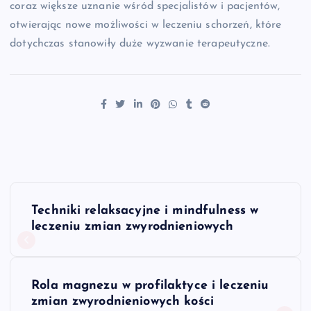
coraz większe uznanie wśród specjalistów i pacjentów,
otwierając nowe możliwości w leczeniu schorzeń, które
dotychczas stanowiły duże wyzwanie terapeutyczne.
N
Techniki relaksacyjne i mindfulness w
a
leczeniu zmian zwyrodnieniowych
w
Rola magnezu w profilaktyce i leczeniu
i
zmian zwyrodnieniowych kości