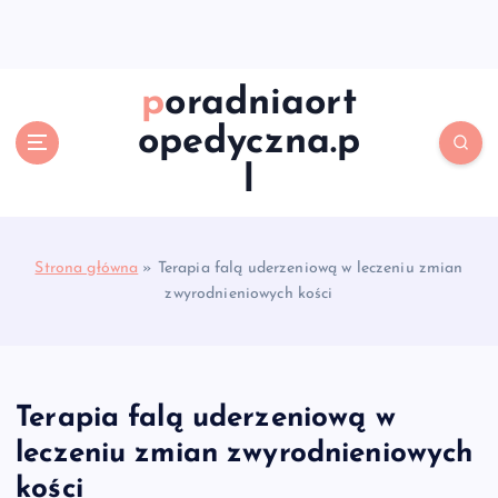
S
k
i
p
poradniaort
t
opedyczna.p
o
c
l
o
n
t
e
Strona główna
»
Terapia falą uderzeniową w leczeniu zmian
n
zwyrodnieniowych kości
t
Terapia falą uderzeniową w
leczeniu zmian zwyrodnieniowych
kości