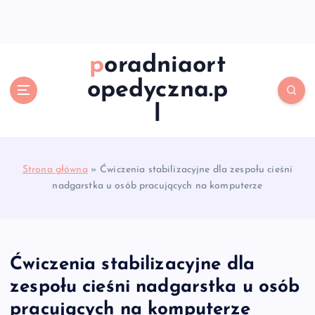
S
k
i
p
poradniaort
t
opedyczna.p
o
c
l
o
n
t
e
Strona główna
»
Ćwiczenia stabilizacyjne dla zespołu cieśni
n
nadgarstka u osób pracujących na komputerze
t
Ćwiczenia stabilizacyjne dla
zespołu cieśni nadgarstka u osób
pracujących na komputerze