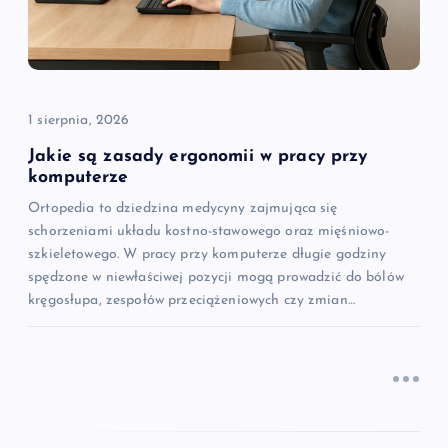
w
p
i
1 sierpnia, 2026
s
Jakie są zasady ergonomii w pracy przy
komputerze
u
Ortopedia to dziedzina medycyny zajmująca się
schorzeniami układu kostno-stawowego oraz mięśniowo-
szkieletowego. W pracy przy komputerze długie godziny
spędzone w niewłaściwej pozycji mogą prowadzić do bólów
kręgosłupa, zespołów przeciążeniowych czy zmian…