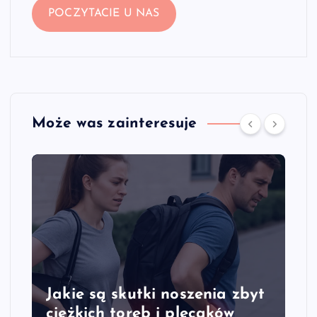
POCZYTACIE U NAS
Może was zainteresuje
Jakie są skutki noszenia zbyt
ciężkich toreb i plecaków