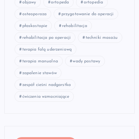
objawy
ortopeda
ortopedia
osteoporoza
przygotowanie do operacji
płaskostopie
rehabilitacja
rehabilitacja po operacji
techniki masażu
terapia falą uderzeniową
terapia manualna
wady postawy
zapalenie stawów
zespół cieśni nadgarstka
ćwiczenia wzmacniające