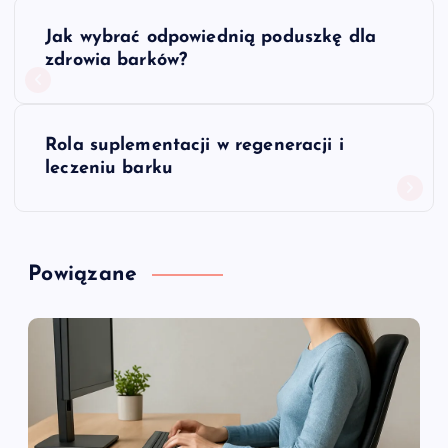
N
Jak wybrać odpowiednią poduszkę dla
a
zdrowia barków?
w
Rola suplementacji w regeneracji i
i
leczeniu barku
g
a
Powiązane
c
j
a